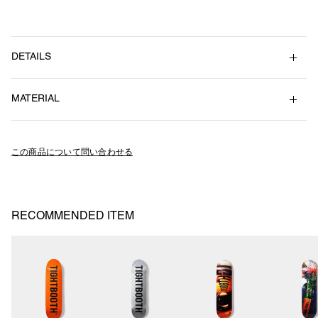
DETAILS
スケートボードのセクションに使うアングルアイアンをモチーフにした
MATERIAL
ネックレス。
チェーンはシンプルなアズキチェーン。
Brass（Gold Plated）
Size :（チェーン）80cm （チャーム）H6cm , W5mm角
この商品について問い合わせる
SS26-A08
RECOMMENDED ITEM