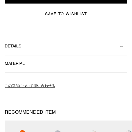
SAVE TO WISHLIST
DETAILS
ストレッチ性、吸水速乾のある素材COOLMAX®︎を使ったシンプルな6
MATERIAL
パネルキャップ。
生地は繊細な配色と変わり織りで表現されたピンヘッド素材。
Cotton 50% , Polyester 47% , Linen 3%
後ろ４パネルにはアイレット付き。
アジャスターは共地のゴムシャーリングテープ仕様。
この商品について問い合わせる
付け根にはオレンジのピスネーム付き。
スベリはパイル地を使用。
Size : Free（One Size）
RECOMMENDED ITEM
SU25-H05