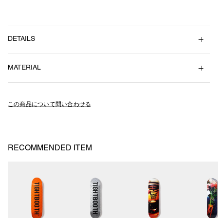
DETAILS
オリジナルグラフィックをインクジェットプリントした柔らかな手ぬぐ
MATERIAL
い。
薄く滑らかな、肌触りの良いガーゼ素材を手拭いサイズに縫い合わせた
Cotton 100%
仕様。
右下にはブランドロゴもプリント。
この商品について問い合わせる
Size : W92cm x H38cm
SU26-A07
RECOMMENDED ITEM