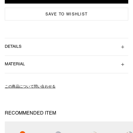
SAVE TO WISHLIST
DETAILS
スケートボードのセクションに使うアングルアイアンをモチーフにした
MATERIAL
リング。
SS26-A12
Brass（Gold Plated）
この商品について問い合わせる
RECOMMENDED ITEM