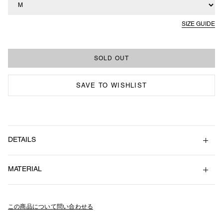
SIZE GUIDE
SAVE TO WISHLIST
DETAILS
凹凸が特徴のチェック柄バルーンカーゴパンツ。
ウエスト
ワタリ
前股上
股下
裾幅
MATERIAL
裾を狭め、膝のタックで立体感とゆとりを加えたシルエット。
M
70 / 100
44
36
67
21
JACKET同様、肌への密着度が低いため快適な着心地。
Polyester 95% , Rayon 5%
L
76 / 104
48
37
69
22
ゴム入りのウエストバンドはベルトループと内出しのスピンドルコード
XL
82 / 110
51
38
69
23
付き。
この商品について問い合わせる
左腿に配したフラップ付きパッチポケットにはブランドロゴ刺繍入り。
XXL
86 / 116
53
39
73
24