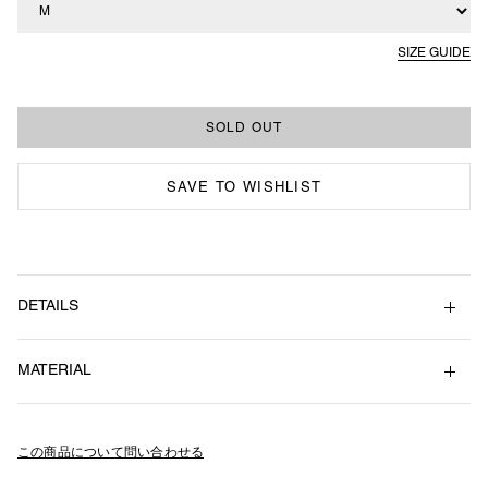
SIZE GUIDE
SAVE TO WISHLIST
DETAILS
軽量かつストレッチ性のあるクルーネックタイプのピステ。
MATERIAL
袖と身頃に切り替えデザイン入り。
身丈
身幅
肩幅
袖丈
裾幅
裏地は通気性を考慮したメッシュ素材を採用。
M
69
66
61
55
51 / 64
（Main）Nylon 90% , Polyurethane 10% （Lining）Polyester 100% （R
左右の胸元にはロゴグラフィックをUV立体プリント。
ib）Cotton 98% , Polyurethane 2%
L
72
70
65
56
55 / 68
身頃の左右にはファスナーポケット付き。
この商品について問い合わせる
袖口はゴムシャーリング仕様。
XL
75
74
69
57
59 / 72