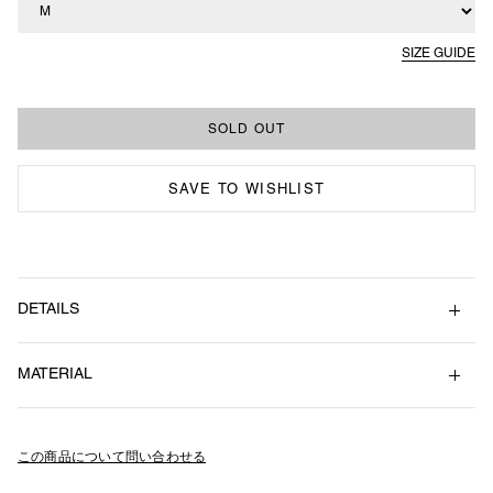
SIZE GUIDE
SAVE TO WISHLIST
DETAILS
パイピング切り替えデザインのバルーンパンツ。
ウエスト
ワタリ
前股上
股下
裾幅
MATERIAL
裾を狭め、膝のタックで立体感とゆとりを加えたシルエット。
M
70 / 100
44
36
67
21
メインファブリックにはマットで程よいハリ感とドライタッチな生地を
（Main）Polyester 55% , Nylon 45% （Lining）Polyester 100%
使用し、裏地はポリエステルメッシュを使用。
L
76 / 104
48
37
69
22
切り替えデザインに沿った2箇所のファスナー付きフラップポケットと
この商品について問い合わせる
XL
82 / 110
51
38
69
23
左右のスラッシュポケットのほか、サイドシームに沿ったコンシールド
XXL
86 / 116
53
39
73
24