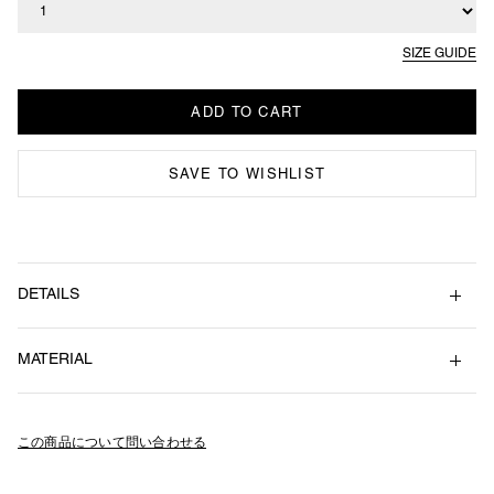
SIZE GUIDE
SAVE TO WISHLIST
DETAILS
GOOPiMADE が TIGHTBOOTH のために仕立てた、より「機能的ファ
MATERIAL
ッション」を志向する Tech Uniform。
着丈
胸囲
裄丈
シャープなカッティングに両ブランドのロゴを前後に走らせたデザイ
1
67 / 70
67.5
46
Nylon 100%
ン。
2
69.5 / 72.5
70
47
ダブルジップ仕様／ミニスタンドカラー／サイドポケットを装備。
この商品について問い合わせる
3
72 / 75
72.5
48.5
ストリートにおいて、成熟へと歩みを進める過程を探求する一着。