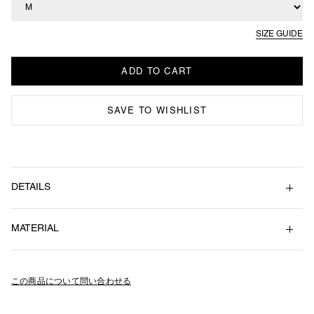
SIZE GUIDE
SAVE TO WISHLIST
DETAILS
カレッジロゴ風のブランドロゴをフロントにプリントしたウィンドシャ
MATERIAL
ツ。
身丈
身幅
裄丈
裾幅
薄く軽やかなシアサッカー生地を採用。
M
71
68
87
48 / 69
Cotton 65% , Polyester 32% , Spandex 3%
ネックラインはリブ仕様のVネック。
L
74
72
90
52 / 73
ゆったりとしたアームホールのラグランスリーブで袖口はゴムシャーリ
この商品について問い合わせる
XL
77
76
93
56 / 77
ング仕様。
両サイドシームにはスラッシュポケット付き。