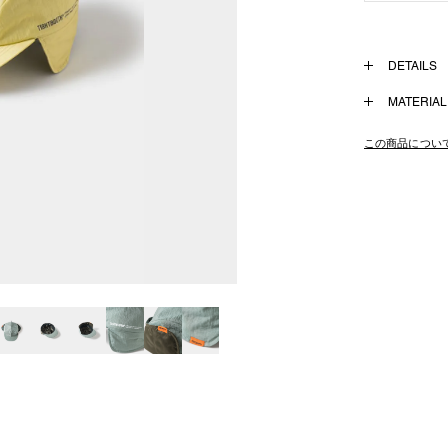
DETAILS
撥水ワッシャー
MATERIAL
タフタ生地を使
（表地）Nylon 
深すぎず浅すぎ
この商品につい
ント。
フラップを上げ
裏地と耳当ては
アジャスタード
スベリはパイル
同素材のダウン
ディネートも可
Size : Fit All
FW24