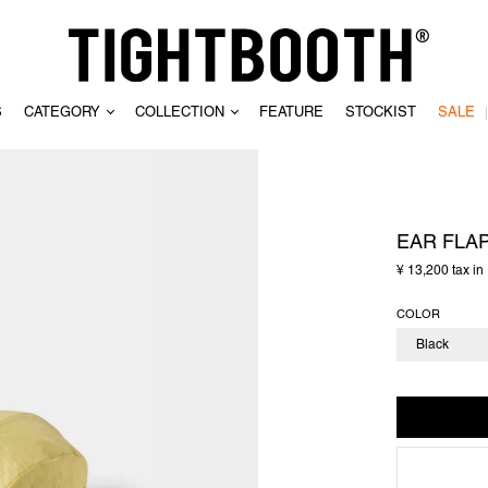
S
CATEGORY
COLLECTION
FEATURE
STOCKIST
SALE
CLEAR
EAR FLA
¥ 13,200 tax in
COLOR