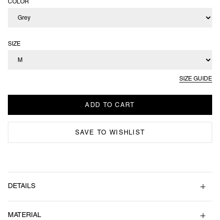
COLOR
SIZE
SIZE GUIDE
SAVE TO WISHLIST
DETAILS
身丈
身幅
肩幅
袖丈
裾幅
M
69
66
62
54
62 / 47
ストリートスケート時にセクションとして代用するチェッカープレート
MATERIAL
（縞鋼板）の柄を編みで再現したモヘア混のプルオーバーニットトッ
L
72
70
66
55
66 / 51