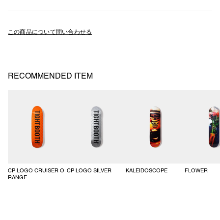
プ。
XL
75
74
70
56
70 / 55
Nylon 52% , Acrylic 26% , Wool 12% , Mohair 10%
身頃はゆとりのあるボックスシルエットで、裾のリブ上がりのテンショ
ンは狭く設定。
この商品について問い合わせる
編み地はやや薄手の12ゲージの仕上がりです。
左下シームにピスネーム付き。
FW24-KN01
RECOMMENDED ITEM
CP LOGO CRUISER O
CP LOGO SILVER
KALEIDOSCOPE
FLOWER
RANGE