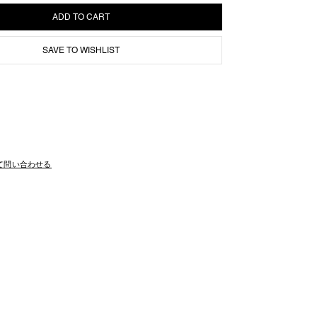
SAVE TO WISHLIST
かりとした肉厚な裏毛コットンのダブルジップフーディ。
てジップ付きポケットを配置しています。
ドロゴをプリント。
て問い合わせる
オレンジのピスネーム入り。
ルの立体デザイン。
WEAT BALLOON PANTSとセットアップも可能。
seはTightbooth Online Store限定カラー
3-SW02