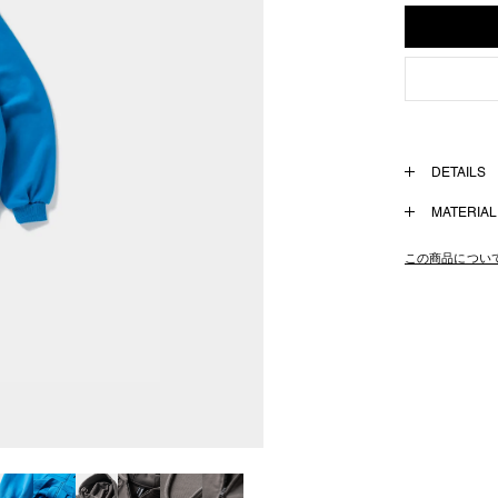
DETAILS
17ozのしっ
MATERIAL
切り返しに沿っ
Cotton 100%
左胸にはブラン
この商品につい
左ポケット下に
フードは3パネ
PYRAMID S
※カラーTurquoi
FW2